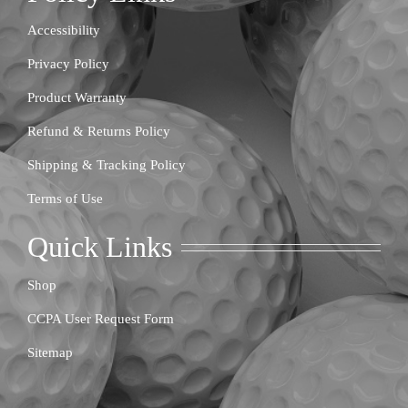
Accessibility
Privacy Policy
Product Warranty
Refund & Returns Policy
Shipping & Tracking Policy
Terms of Use
Quick Links
Shop
CCPA User Request Form
Sitemap