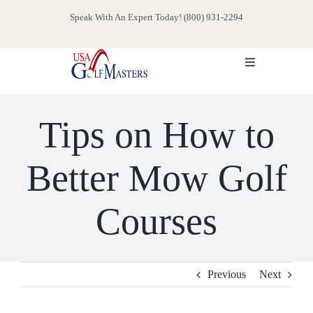
Skip
Speak With An Expert Today! (800) 931-2294
to
content
Toggle
Navigation
HOME
Tips on How to
ABOUT
Better Mow Golf
SERVICES
Courses
EVENTS
Previous
Next
MEDIA