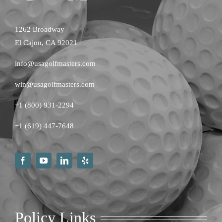
1262 Broadway
El Cajon, CA 92021
info@usagolfmasters.com
win@usagolfmasters.com
+1 (800) 931-2294
+
1 (619) 447-7648
Policy Links